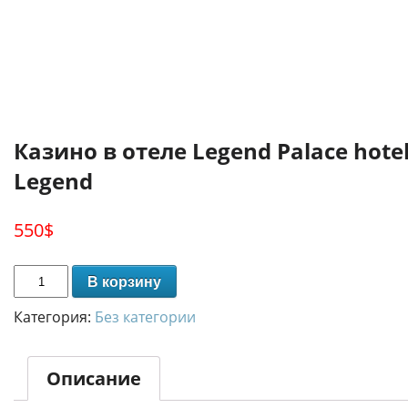
Казино в отеле Legend Palace hotel
Legend
550
$
В корзину
Категория:
Без категории
Описание