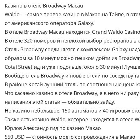
Казино в отеле Broadway Macau
Waldo — самое первое казино в Макао на Тайпе, в оте
от американского оператора Galaxy.
В отеле Broadway Macau находится Grand Waldo Casin
В отеле 320 номеров и неплохой выбор ресторанов в 
Отель Broadway соединяется с комплексом Galaxy на
образом за 10 минут можно пешком дойти из Broadway
Cotai Street идти уже подольше, около 30 минут! Лучше
Вообще отель Broadway и новые отели по соседству та
В районе Котай лучший отель по соотношению цена-кач
Что касаемо казино в отеле Broadway, я в него ни разу
написания этой статьи — обязательно зайду.
Но казино небольшое, 150 автоматов и 40 игровых сто
Также есть казино Waldo, которое находится в отеле W
Юрлов Александр гид по казино Макао
550 USD — стоимость моего сопровождения в Макао