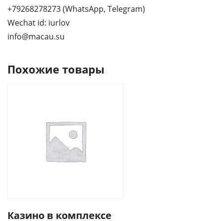
+79268278273 (WhatsApp, Telegram)
Wechat id: iurlov
info@macau.su
Похожие товары
Казино в комплексе